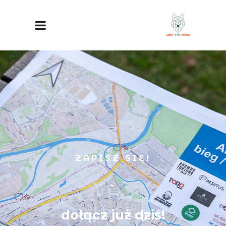
ZAPISZ SIĘ!
dołącz już dziś!